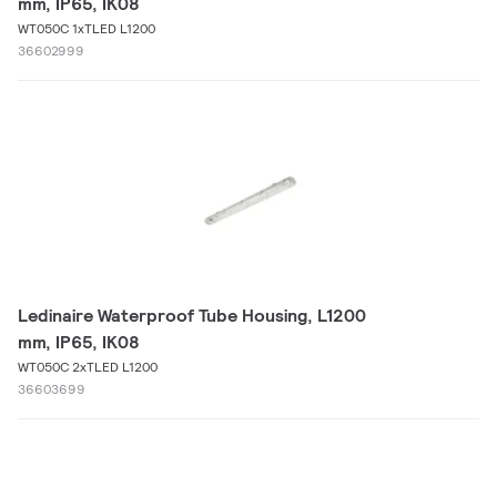
mm, IP65, IK08
WT050C 1xTLED L1200
36602999
Ledinaire Waterproof Tube Housing, L1200
mm, IP65, IK08
WT050C 2xTLED L1200
36603699