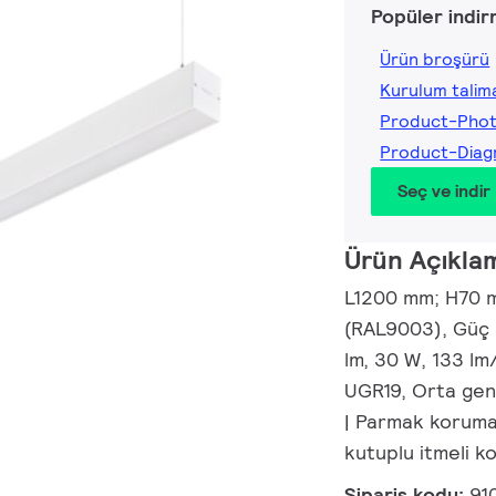
Popüler indir
Ürün broşürü
Kurulum talima
Product-Pho
Product-Dia
Seç ve indir
Ürün Açıkla
L1200 mm; H70 m
(RAL9003), Güç k
lm, 30 W, 133 lm
UGR19, Orta geni
| Parmak korumalı,
kutuplu itmeli 
Sipariş kodu:
91