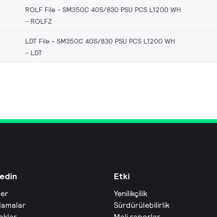
ROLF File - SM350C 40S/830 PSU PCS L1200 WH
ROLFZ
LDT File - SM350C 40S/830 PSU PCS L1200 WH
LDT
edin
Etki
ler
Yenilikçilik
lamalar
Sürdürülebilirlik
aklar
Mali raporlar