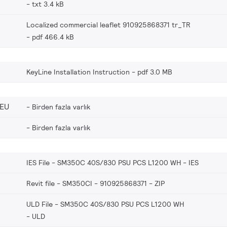
txt 3.4 kB
Localized commercial leaflet 910925868371 tr_TR
pdf 466.4 kB
KeyLine Installation Instruction
pdf 3.0 MB
_EU
Birden fazla varlık
Birden fazla varlık
IES File - SM350C 40S/830 PSU PCS L1200 WH
IES
Revit file - SM350CI - 910925868371
ZIP
ULD File - SM350C 40S/830 PSU PCS L1200 WH
ULD