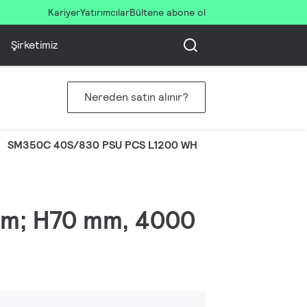
Kariyer
Yatırımcılar
Bültene abone ol
Şirketimiz
Nereden satın alınır?
SM350C 40S/830 PSU PCS L1200 WH
0 mm; H70 mm, 4000