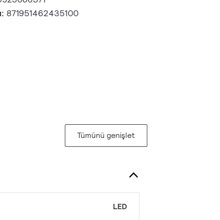
u:
871951462435100
Tümünü genişlet
LED