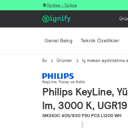
Türkiye - Türkçe
Ürü
Genel Bakış
Teknik Özellikler
Ev
Ürünler
İç mekan aydınlatma 
KeyLine, Yüzey ve Askılı
Philips KeyLine, Y
lm, 3000 K, UGR19
SM350C 40S/830 PSU PCS L1200 WH