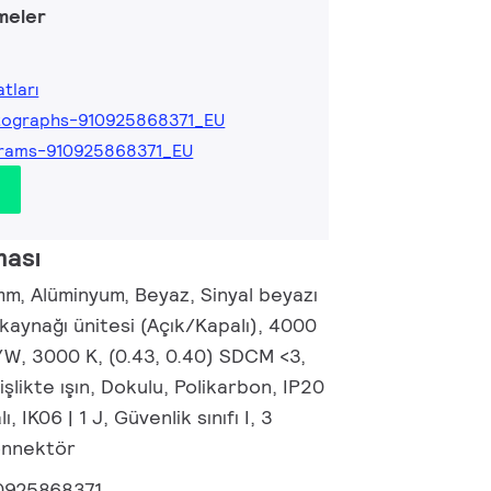
meler
tları
tographs-910925868371_EU
grams-910925868371_EU
ması
m, Alüminyum, Beyaz, Sinyal beyazı
aynağı ünitesi (Açık/Kapalı), 4000
/W, 3000 K, (0.43, 0.40) SDCM <3,
şlikte ışın, Dokulu, Polikarbon, IP20
 IK06 | 1 J, Güvenlik sınıfı I, 3
konnektör
0925868371