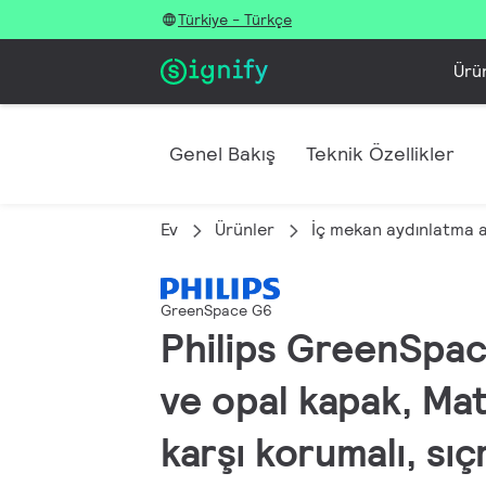
Türkiye - Türkçe
Ürü
Genel Bakış
Teknik Özellikler
Ev
Ürünler
İç mekan aydınlatma 
GreenSpace G6
Philips GreenSpac
ve opal kapak, Mat
karşı korumalı, sıç