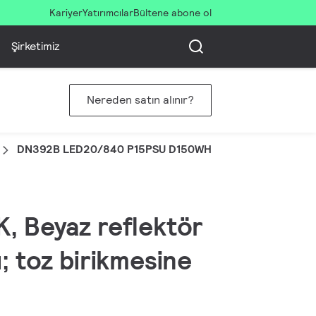
Kariyer
Yatırımcılar
Bültene abone ol
Şirketimiz
Nereden satın alınır?
DN392B LED20/840 P15PSU D150WHWP CAUG2HE
, Beyaz reflektör
; toz birikmesine