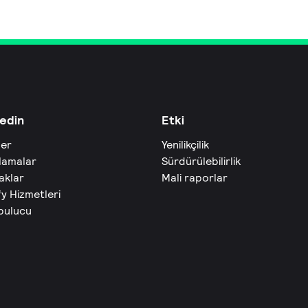
edin
Etki
ler
Yenilikçilik
lamalar
Sürdürülebilirlik
aklar
Mali raporlar
fy Hizmetleri
 bulucu