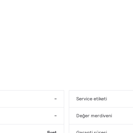
-
Service etiketi
-
Değer merdiveni
Evet
Garanti süresi