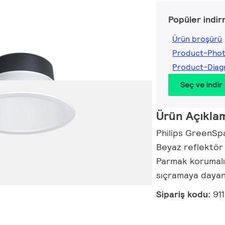
Popüler indir
Ürün broşürü
Product-Pho
Product-Dia
Seç ve indir
Ürün Açıkla
Philips GreenSp
Beyaz reflektör
Parmak korumalı;
sıçramaya dayanı
Sipariş kodu:
91