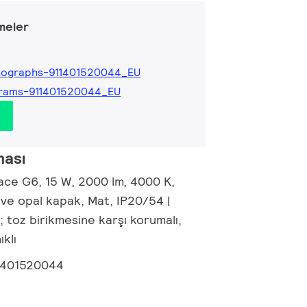
meler
tographs-911401520044_EU
grams-911401520044_EU
ması
ace G6, 15 W, 2000 lm, 4000 K,
 ve opal kapak, Mat, IP20/54 |
 toz birikmesine karşı korumalı,
klı
1401520044