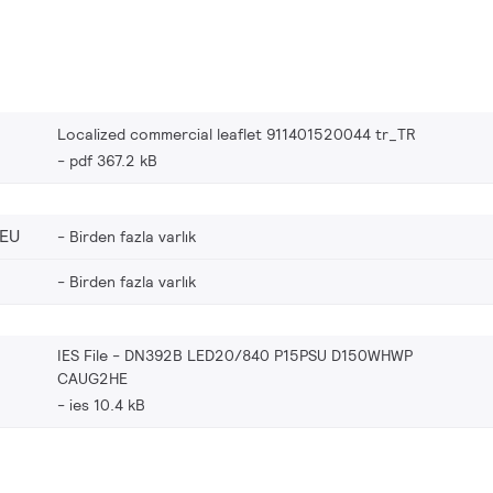
Localized commercial leaflet 911401520044 tr_TR
pdf 367.2 kB
_EU
Birden fazla varlık
Birden fazla varlık
IES File - DN392B LED20/840 P15PSU D150WHWP
CAUG2HE
ies 10.4 kB