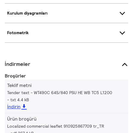
Kurulum diyagramları
Fotometrik
İndirmeler
Broşürler
Teklif metni
Tender text - WT490C 64S/840 PSU HE WB TC5 L1200
txt 4.4 kB
İndirin
Ürün broşürü
Localized commercial leaflet 910925867709 tr_TR