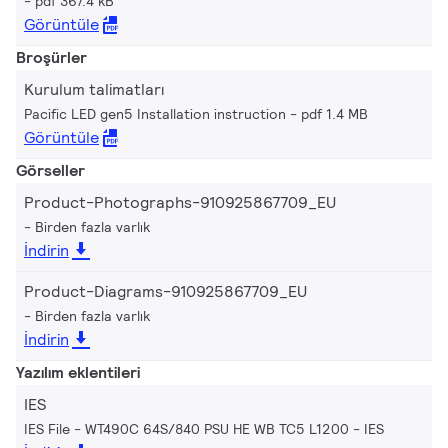
pdf 367.4 kB
Görüntüle
Broşürler
Kurulum talimatları
Pacific LED gen5 Installation instruction
pdf 1.4 MB
Görüntüle
Görseller
Product-Photographs-910925867709_EU
Birden fazla varlık
İndirin
Product-Diagrams-910925867709_EU
Birden fazla varlık
İndirin
Yazılım eklentileri
IES
IES File - WT490C 64S/840 PSU HE WB TC5 L1200
IES