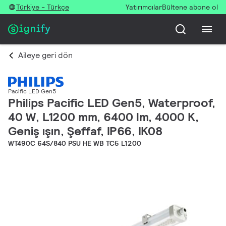
Türkiye - Türkçe
Yatırımcılar
Bültene abone ol
Aileye geri dön
Pacific LED Gen5
Philips Pacific LED Gen5, Waterproof,
40 W, L1200 mm, 6400 lm, 4000 K,
Geniş ışın, Şeffaf, IP66, IK08
WT490C 64S/840 PSU HE WB TC5 L1200