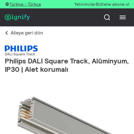
Türkiye - Türkçe
Yatırımcılar
Bültene abone ol
Aileye geri dön
DALI Square Track
Philips DALI Square Track, Alüminyum,
IP30 | Alet korumalı