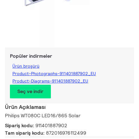
Popüler indirmeler
Ürün broşürü
Product-Photographs-911401887902_EU
Product-Diagrams-911401887902_EU
Seç ve indir
Ürün Açıklaması
Philips WT080C LED16/865 Solar
Sipariş kodu:
911401887902
Tam sipariş kodu:
872016976112499