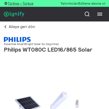
Türkiye - Türkçe
Yatırımcılar
Bültene abone ol
Aileye geri dön
Essential SmartBright Solar Su Geçirmez
Philips WT080C LED16/865 Solar