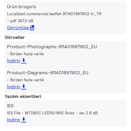
Ürün broşürü
Localized commercial leaflet 911401887902 tr_TR
pdf 367.0 kB
Görüntüle
Görseller
Product-Photographs-911401887902_EU
Birden fazla varlık
İndirin
Product-Diagrams-911401887902_EU
Birden fazla varlık
İndirin
Yazılım eklentileri
IES
IES File - WT080C LED16/865 Solar
ies 2.6 kB
İndirin