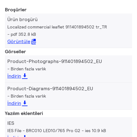
Broşürler
Ürün broşürü
Localized commercial leaflet 911401894502 tr_TR
pdf 352.8 kB
Görüntüle
Görseller
Product-Photographs-911401894502_EU
Birden fazla varlık
İndirin
Product-Diagrams-911401894502_EU
Birden fazla varlık
İndirin
Yazılım eklentileri
IES
IES File - BRC010 LED10/765 Pro G2
ies 10.9 kB