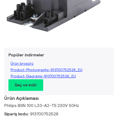
Popüler indirmeler
Ürün broşürü
Product-Photographs-913700752526_EU
Product-Diagrams-913700752526_EU
Seç ve indir
Ürün Açıklaması
Philips BSN 100 L33-A2-TS 230V 50Hz
Sipariş kodu:
913700752526