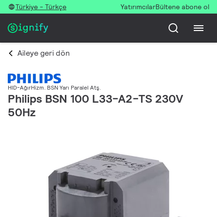
Türkiye - Türkçe
Yatırımcılar
Bültene abone ol
Aileye geri dön
HID-AğırHizm. BSN Yarı Paralel Atş.
Philips BSN 100 L33-A2-TS 230V
50Hz