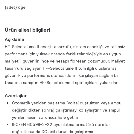
{adet} öğe
Ürün ailesi bilgileri
Açıklama
HF-Selectalume II enerji tasarrufu, sistem esnekliği ve rakipsiz
performans için yüksek oranda farklı teknolojisiyle en uygun
maliyetli, güvenilir, ince ve hesaplı floresan çözümüdür. Maliyet
tasarrufu sağlayan HF-Selectalume II tüm ilgili uluslararası
güvenlik ve performans standartlarını karşılayan sağlam bir
tasarıma sahiptir. HF-Selectalume II spot ışıkları, yukarıdan
aydınlatmalar ve gömme aydınlatma armatürleri gibi ofis,
Avantajlar
perakende mağaza, sanayi, otel, restoran uygulamalarında ve
Otomatik yeniden başlatma (voltaj düştükten veya ampul
kontrol cihazlarının nadir Açma/Kapatma etkinliğiyle birlikte
değiştirildikten sonra) çalıştırmayı kolaylaştırır ve ampul
kurulduğu diğer uygulamalarda geniş ölçüde kullanılan iç mekan
yenilenmesini sorunsuz hale getirir.
aydınlatma armatürleriyle birlikte kullanım içindir
IEC/EN 60598-2-22 aydınlatma armatürü normları
doğrultusunda DC acil durumda çalıştırma