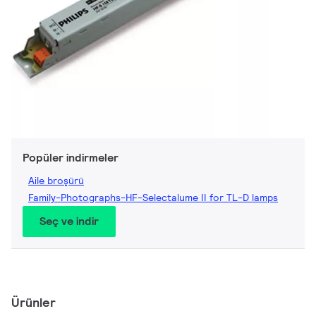
Popüler indirmeler
Aile broşürü
Family-Photographs-HF-Selectalume II for TL-D lamps
Seç ve indir
Ürünler