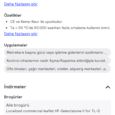
Daha fazlasını gör
Özellikler
CE ve Kema-Keur ile uyumludur
Ta = 50 °C'de 50.000 saatten fazla ortalama kullanım ömrü
Daha fazlasını gör
Uygulamalar
Metrekare başına gücü veya işletme giderlerini azaltmanın gerektiği uygulamalar için idealdir
Kontrol cihazlarının nadir Açma/Kapatma etkinliğiyle kurulduğu (örn. hareket veya ışık sensörlerinin şebeke elektriğini açıp kapattığı) uygulamalar
Ofis binaları, çağrı merkezleri, oteller, alışveriş merkezleri, perakende satış mağazaları, süpermarketler, bakkallar ve sanayi tesisleri (örn. koridorlar ve alçak silindirik gövdeli kanal sistemleri) ve şehir park yerleri gibi uzun çalışma saatlerine sahip profesyonel iç mekan uygulamaları
İndirmeler
Broşürler
Aile broşürü
Localized commercial leaflet HF-Selectalume II for TL-D