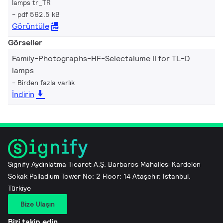
lamps tr_TR
pdf 562.5 kB
Görüntüle
Görseller
Family-Photographs-HF-Selectalume II for TL-D
lamps
Birden fazla varlık
İndirin
Signify Aydınlatma Ticaret A.Ş. Barbaros Mahallesi Kardelen
Sokak Palladium Tower No: 2 Floor: 14 Ataşehir, Istanbul,
Türkiye
Bize Ulaşın
Bizi takip edin