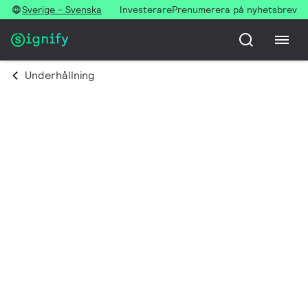
Sverige - Svenska
Investerare
Prenumerera på nyhetsbrev
Underhållning