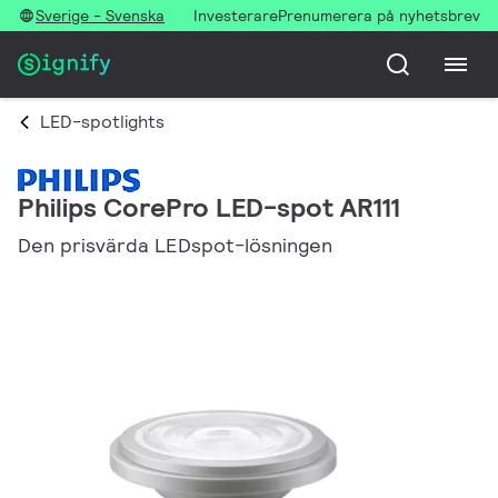
Sverige - Svenska
Investerare
Prenumerera på nyhetsbrev
LED-spotlights
Philips CorePro LED-spot AR111
Den prisvärda LEDspot-lösningen