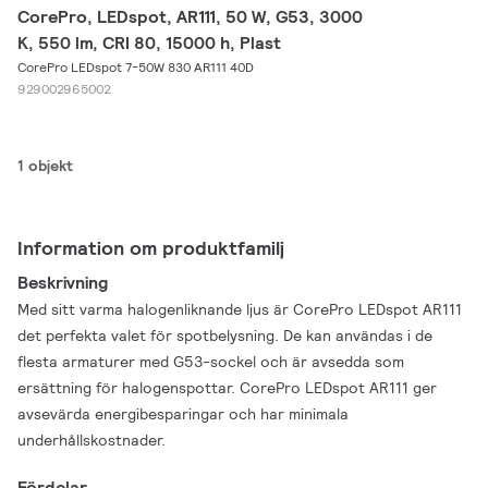
CorePro, LEDspot, AR111, 50 W, G53, 3000
K, 550 lm, CRI 80, 15000 h, Plast
CorePro LEDspot 7-50W 830 AR111 40D
929002965002
1 objekt
Information om produktfamilj
Beskrivning
Med sitt varma halogenliknande ljus är CorePro LEDspot AR111
det perfekta valet för spotbelysning. De kan användas i de
flesta armaturer med G53-sockel och är avsedda som
ersättning för halogenspottar. CorePro LEDspot AR111 ger
avsevärda energibesparingar och har minimala
underhållskostnader.
Fördelar