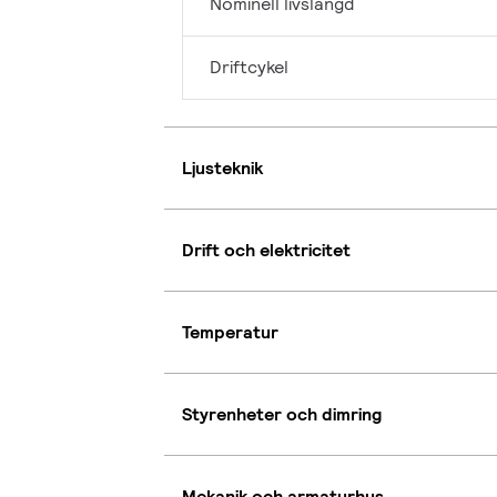
Nominell livslängd
Driftcykel
Ljusteknik
Drift och elektricitet
Temperatur
Styrenheter och dimring
Mekanik och armaturhus