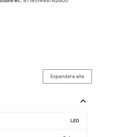
gsnumret:
871951448782600
Expandera alla
LED