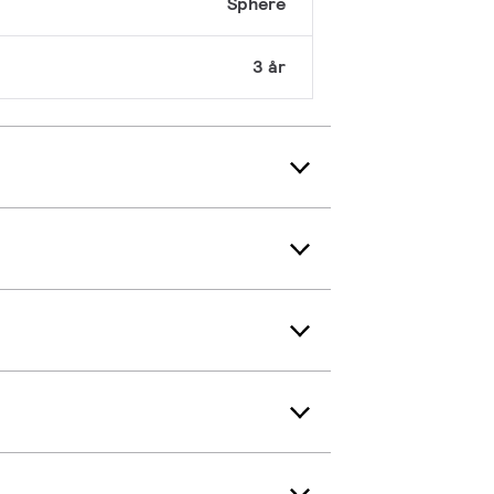
Sphere
3 år