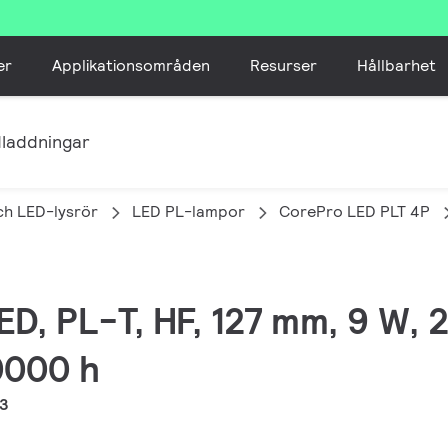
er
Applikationsområden
Resurser
Hållbarhet
laddningar
ch LED-lysrör
LED PL-lampor
CorePro LED PLT 4P
LED, PL-T, HF, 127 mm, 9 W,
0000 h
-3