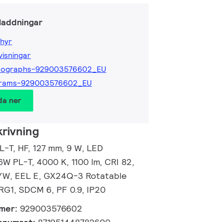
laddningar
hyr
isningar
tographs-929003576602_EU
grams-929003576602_EU
da ner
rivning
L-T, HF, 127 mm, 9 W, LED
6W PL-T, 4000 K, 1100 lm, CRI 82,
m/W, EEL E, GX24Q-3 Rotatable
RG1, SDCM 6, PF 0.9, IP20
mmer:
929003576602