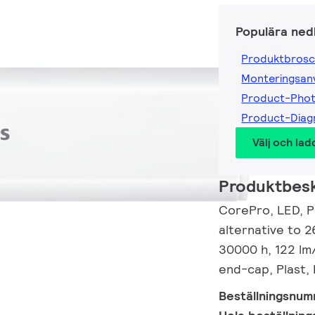
Populära ned
Produktbrosc
Monteringsanv
Product-Pho
Product-Dia
Välj och lad
Produktbesk
CorePro, LED, P
alternative to 2
30000 h, 122 l
end-cap, Plast, 
Beställningsnu