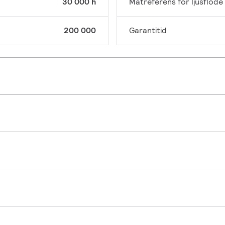
30 000 h
Mätreferens för ljusflöde
200 000
Garantitid