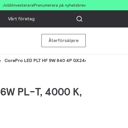
Jobb
Investerare
Prenumerera på nyhetsbrev
Vårt företag
Återförsäljare
CorePro LED PLT HF 9W 840 4P GX24q-3
 26W PL-T, 4000 K,