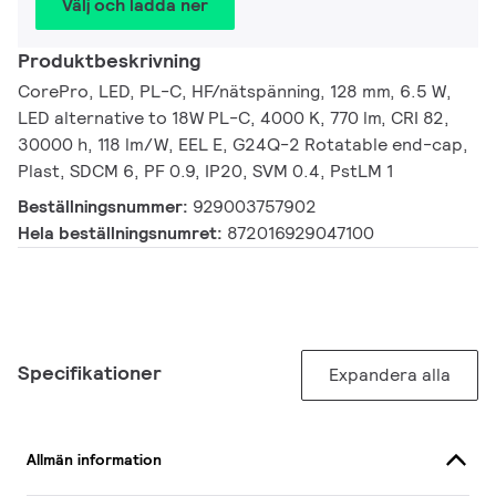
Välj och ladda ner
Produktbeskrivning
CorePro, LED, PL-C, HF/nätspänning, 128 mm, 6.5 W,
LED alternative to 18W PL-C, 4000 K, 770 lm, CRI 82,
30000 h, 118 lm/W, EEL E, G24Q-2 Rotatable end-cap,
Plast, SDCM 6, PF 0.9, IP20, SVM 0.4, PstLM 1
Beställningsnummer:
929003757902
Hela beställningsnumret:
872016929047100
Specifikationer
Expandera alla
Allmän information