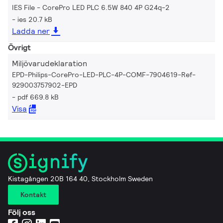
IES File - CorePro LED PLC 6.5W 840 4P G24q-2
ies 20.7 kB
Ladda ner
Övrigt
Miljövarudeklaration
EPD-Philips-CorePro-LED-PLC-4P-COMF-7904619-Ref-
929003757902-EPD
pdf 669.8 kB
Visa
Kistagången 20B 164 40, Stockholm Sweden
Kontakt
Följ oss