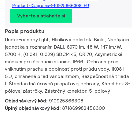
Product-Diagrams-910925866308_EU
Vyberte a stiahnite si
Popis produktu
Under-canopy light, Hliníkový odliatok, Biela, Napájacia
jednotka s rozhraním DALI, 6970 lm, 48 W, 147 lm/W,
5700 K, (0.341, 0.329) SDCM <5, CRI70, Asymetrické
médium pre čerpacie stanice, IP66 | Ochrana pred
vniknutím prachu a odolnosť proti prúdu vody, IK08 |
5 J, chránené pred vandalizmom, Bezpečnostná trieda
I, Štandardná úroveň prepäťovej ochrany, Kábel bez 3-
pólovej zástrčky, Zástrčný konektor, 5-pólový
Objednávkový kód:
910925866308
Úplný objednávkový kód:
871869982456300