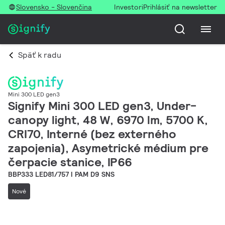
Slovensko - Slovenčina
Investori
Prihlásiť na newsletter
Späť k radu
Mini 300 LED gen3
Signify Mini 300 LED gen3, Under-
canopy light, 48 W, 6970 lm, 5700 K,
CRI70, Interné (bez externého
zapojenia), Asymetrické médium pre
čerpacie stanice, IP66
BBP333 LED81/757 I PAM D9 SNS
Nové