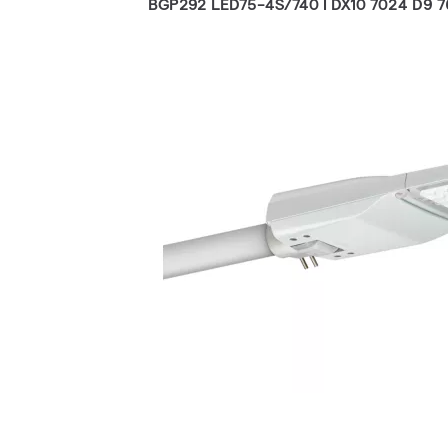
BGP292 LED75-4S/740 I DX10 7024 D9 7