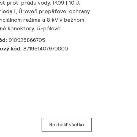
ť proti prúdu vody, IK09 | 10 J,
ieda I, Úroveň prepäťovej ochrany
enciálnom režime a 8 kV v bežnom
čné konektory, 5-pólové
ód:
910925866705
kový kód:
871951407970000
Rozbaliť všetko