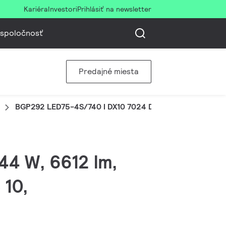
Kariéra
Investori
Prihlásiť na newsletter
 spoločnosť
Predajné miesta
BGP292 LED75-4S/740 I DX10 7024 D9 76S
 44 W, 6612 lm,
 10,