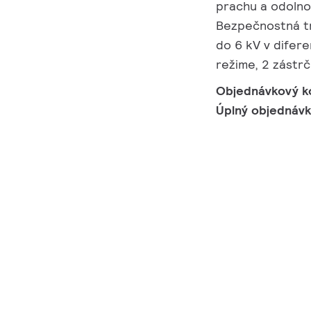
prachu a odolnos
Bezpečnostná tr
do 6 kV v difer
režime, 2 zástr
Objednávkový k
Úplný objednáv