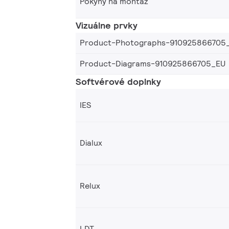
Pokyny na montáž
Vizuálne prvky
Product-Photographs-910925866705
Product-Diagrams-910925866705_EU
Softvérové doplnky
IES
Dialux
Relux
LDT