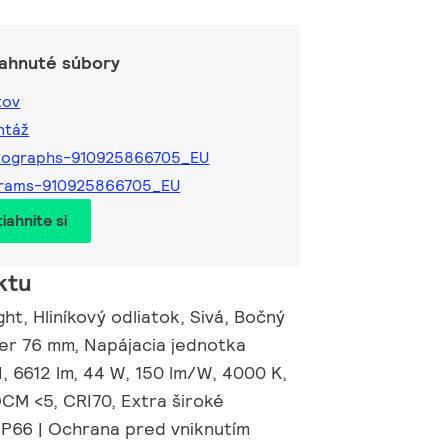
iahnuté súbory
tov
ntáž
tographs-910925866705_EU
grams-910925866705_EU
iahnite si
ktu
ght, Hliníkový odliatok, Sivá, Bočný
er 76 mm, Napájacia jednotka
, 6612 lm, 44 W, 150 lm/W, 4000 K,
DCM <5, CRI70, Extra široké
 IP66 | Ochrana pred vniknutím