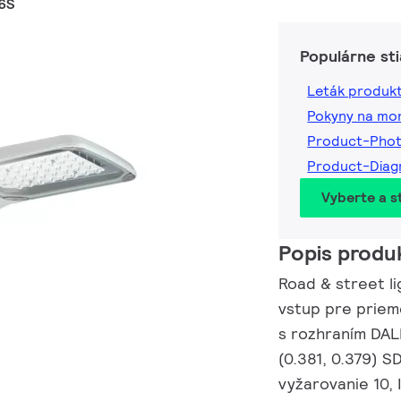
6S
Populárne st
Leták produk
Pokyny na mo
Product-Pho
Product-Dia
Vyberte a st
Popis produ
Road & street li
vstup pre priem
s rozhraním DALI
(0.381, 0.379) S
vyžarovanie 10,