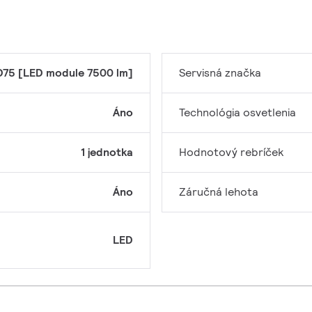
D75 [LED module 7500 lm]
Servisná značka
Áno
Technológia osvetlenia
1 jednotka
Hodnotový rebríček
Áno
Záručná lehota
LED