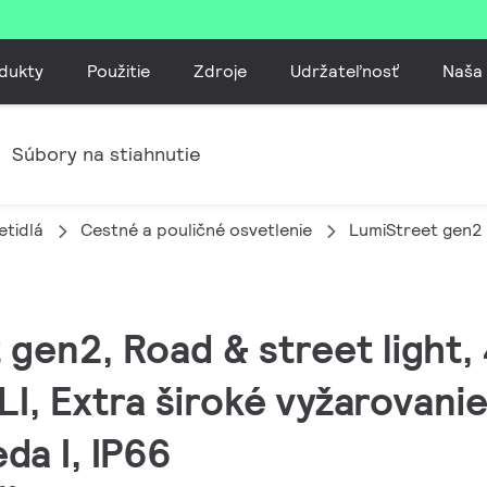
dukty
Použitie
Zdroje
Udržateľnosť
Naša
Súbory na stiahnutie
etidlá
Cestné a pouličné osvetlenie
LumiStreet gen2
 gen2, Road & street light,
I, Extra široké vyžarovanie
da I, IP66