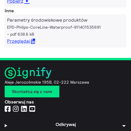
Pobierz
Inne
Parametry środowiskowe produktów
EPD-Philips-CoreLine-Waterproof-911401535691
pdf 638.6 kB
Przeglądaj
Aleje Jerozolimskie 195B, 02-222 Warszawa
Skontaktuj się z nami
Obserwuj nas
Odkrywaj