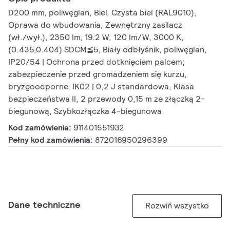
D200 mm, poliwęglan, Biel, Czysta biel (RAL9010),
Oprawa do wbudowania, Zewnętrzny zasilacz
(wł./wył.), 2350 lm, 19.2 W, 120 lm/W, 3000 K,
(0.435,0.404) SDCM≦5, Biały odbłyśnik, poliwęglan,
IP20/54 | Ochrona przed dotknięciem palcem;
zabezpieczenie przed gromadzeniem się kurzu,
bryzgoodporne, IK02 | 0,2 J standardowa, Klasa
bezpieczeństwa II, 2 przewody 0,15 m ze złączką 2-
biegunową, Szybkozłączka 4-biegunowa
Kod zamówienia:
911401551932
Pełny kod zamówienia:
872016950296399
Dane techniczne
Rozwiń wszystko