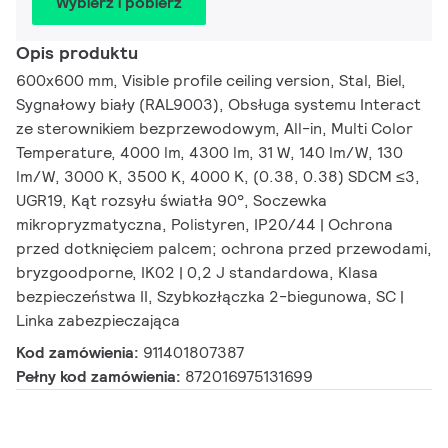
Wybierz i pobierz
Opis produktu
600x600 mm, Visible profile ceiling version, Stal, Biel,
Sygnałowy biały (RAL9003), Obsługa systemu Interact
ze sterownikiem bezprzewodowym, All-in, Multi Color
Temperature, 4000 lm, 4300 lm, 31 W, 140 lm/W, 130
lm/W, 3000 K, 3500 K, 4000 K, (0.38, 0.38) SDCM ≤3,
UGR19, Kąt rozsyłu światła 90°, Soczewka
mikropryzmatyczna, Polistyren, IP20/44 | Ochrona
przed dotknięciem palcem; ochrona przed przewodami,
bryzgoodporne, IK02 | 0,2 J standardowa, Klasa
bezpieczeństwa II, Szybkozłączka 2-biegunowa, SC |
Linka zabezpieczająca
Kod zamówienia:
911401807387
Pełny kod zamówienia:
872016975131699