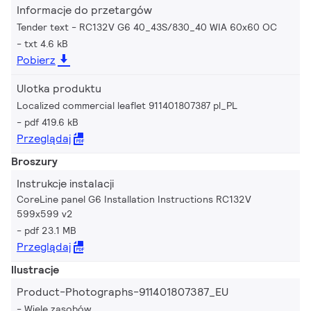
Informacje do przetargów
Tender text - RC132V G6 40_43S/830_40 WIA 60x60 OC
txt 4.6 kB
Pobierz
Ulotka produktu
Localized commercial leaflet 911401807387 pl_PL
pdf 419.6 kB
Przeglądaj
Broszury
Instrukcje instalacji
CoreLine panel G6 Installation Instructions RC132V
599x599 v2
pdf 23.1 MB
Przeglądaj
Ilustracje
Product-Photographs-911401807387_EU
Wiele zasobów