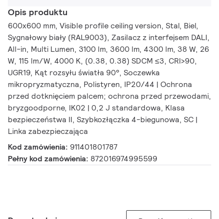
Opis produktu
600x600 mm, Visible profile ceiling version, Stal, Biel,
Sygnałowy biały (RAL9003), Zasilacz z interfejsem DALI,
All-in, Multi Lumen, 3100 lm, 3600 lm, 4300 lm, 38 W, 26
W, 115 lm/W, 4000 K, (0.38, 0.38) SDCM ≤3, CRI>90,
UGR19, Kąt rozsyłu światła 90°, Soczewka
mikropryzmatyczna, Polistyren, IP20/44 | Ochrona
przed dotknięciem palcem; ochrona przed przewodami,
bryzgoodporne, IK02 | 0,2 J standardowa, Klasa
bezpieczeństwa II, Szybkozłączka 4-biegunowa, SC |
Linka zabezpieczająca
Kod zamówienia:
911401801787
Pełny kod zamówienia:
872016974995599