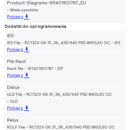
Product-Diagrams-911401801787_EU
Wiele zasobów
Pobierz
Dodatki do oprogramowania
IES
IES File - RC132V G6 31_36_43S/940 PSD W60L60 OC
IES
Pobierz
Plik Revit
Revit file - 911401801787
ZIP
Pobierz
Dialux
ULD File - RC132V G6 31_36_43S/940 PSD W60L60 OC
ULD
Pobierz
Relux
ROLF File - RC132V G6 31_36_43S/940 PSD W60L60 OC