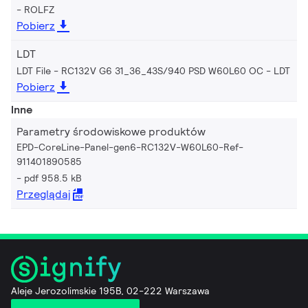
ROLFZ
Pobierz
LDT
LDT File - RC132V G6 31_36_43S/940 PSD W60L60 OC
LDT
Pobierz
Inne
Parametry środowiskowe produktów
EPD-CoreLine-Panel-gen6-RC132V-W60L60-Ref-
911401890585
pdf 958.5 kB
Przeglądaj
Aleje Jerozolimskie 195B, 02-222 Warszawa