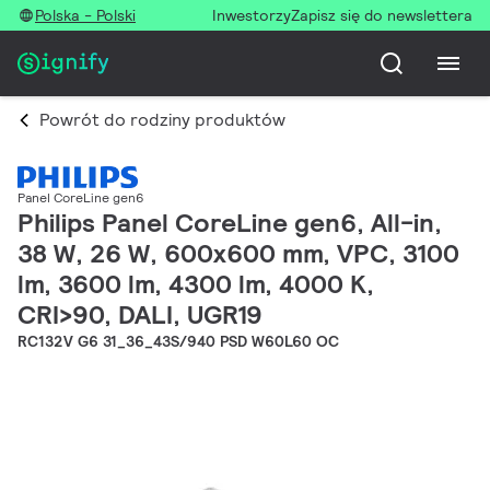
Polska - Polski
Inwestorzy
Zapisz się do newslettera
Powrót do rodziny produktów
Panel CoreLine gen6
Philips Panel CoreLine gen6, All-in,
38 W, 26 W, 600x600 mm, VPC, 3100
lm, 3600 lm, 4300 lm, 4000 K,
CRI>90, DALI, UGR19
RC132V G6 31_36_43S/940 PSD W60L60 OC