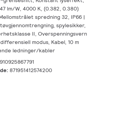
grensesnitt, Konstant lyseffekt,
147 lm/W, 4000 K, (0.382, 0.380)
Mellomstrålet spredning 32, IP66 |
tøvgjennomtrengning, spylesikker,
kerhetsklasse II, Overspenningsvern
 differensiell modus, Kabel, 10 m
gende ledninger/kabler
910925867791
kode:
871951412574200