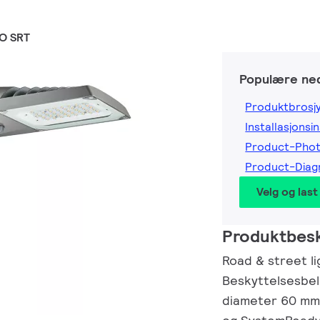
O SRT
Populære ned
Produktbrosj
Installasjonsi
Product-Pho
Product-Diag
Velg og last
Produktbesk
Road & street li
Beskyttelsesbel
diameter 60 mm