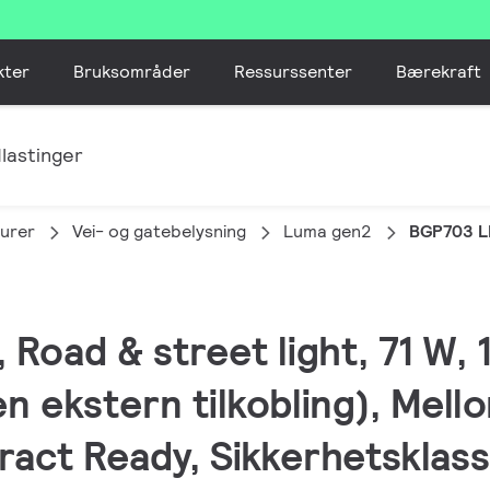
kter
Bruksområder
Ressurssenter
Bærekraft
lastinger
urer
Vei- og gatebelysning
Luma gen2
BGP703 L
 Road & street light, 71 W,
en ekstern tilkobling), Mell
ract Ready, Sikkerhetsklasse