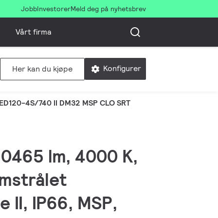
Jobb
Investorer
Meld deg på nyhetsbrev
Vårt firma
Konfigurer
Her kan du kjøpe
ED120-4S/740 II DM32 MSP CLO SRT
 10465 lm, 4000 K,
omstrålet
 II, IP66, MSP,