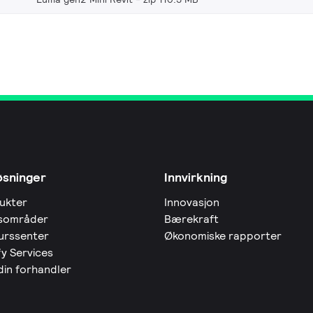
øsninger
Innvirkning
ukter
Innovasjon
sområder
Bærekraft
urssenter
Økonomiske rapporter
fy Services
din forhandler