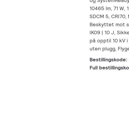
og SystemReady-
10465 lm, 71 W, 
SDCM 5, CRI70, 
Beskyttet mot s
IK09 | 10 J, Sik
på opptil 10 kV i
uten plugg, Fly
Bestillingskode:
Full bestillings