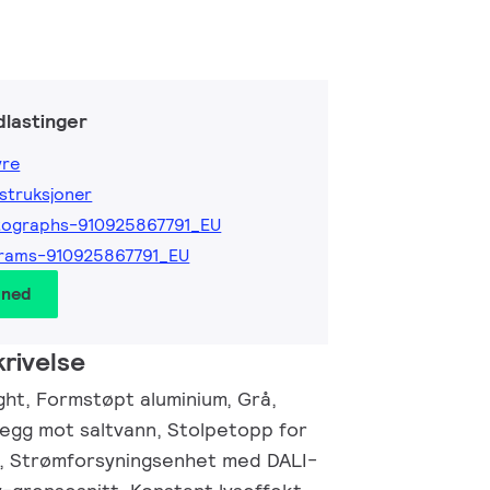
lastinger
yre
nstruksjoner
tographs-910925867791_EU
rams-910925867791_EU
 ned
rivelse
ght, Formstøpt aluminium, Grå,
egg mot saltvann, Stolpetopp for
, Strømforsyningsenhet med DALI-