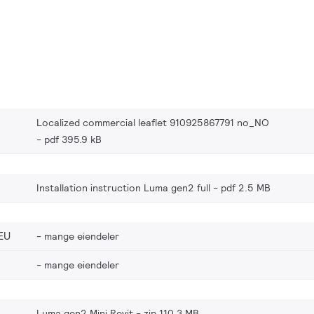
Localized commercial leaflet 910925867791 no_NO
pdf 395.9 kB
Installation instruction Luma gen2 full
pdf 2.5 MB
EU
mange eiendeler
mange eiendeler
Luma gen2 Mini Revit
zip 110.3 MB