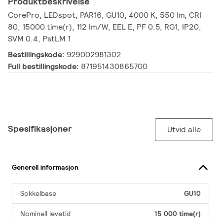
Produktbeskrivelse
CorePro, LEDspot, PAR16, GU10, 4000 K, 550 lm, CRI
80, 15000 time(r), 112 lm/W, EEL E, PF 0.5, RG1, IP20,
SVM 0.4, PstLM 1
Bestillingskode:
929002981302
Full bestillingskode:
871951430865700
Spesifikasjoner
Utvid alle
Generell informasjon
Sokkelbase
GU10
Nominell levetid
15 000 time(r)