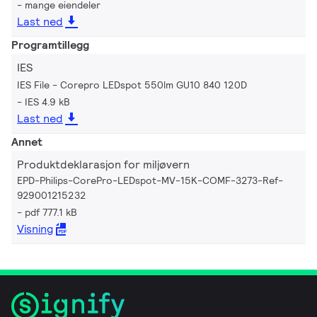
mange eiendeler
Last ned
Programtillegg
IES
IES File - Corepro LEDspot 550lm GU10 840 120D
IES 4.9 kB
Last ned
Annet
Produktdeklarasjon for miljøvern
EPD-Philips-CorePro-LEDspot-MV-15K-COMF-3273-Ref-
929001215232
pdf 777.1 kB
Visning