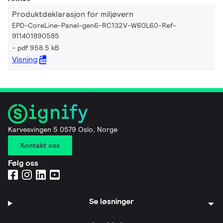
Produktdeklarasjon for miljøvern
EPD-CoreLine-Panel-gen6-RC132V-W60L60-Ref-
911401890585
pdf 958.5 kB
Visning
Karvesvingen 5 0579 Oslo, Norge
Kontakt oss
Følg oss
Se løsninger