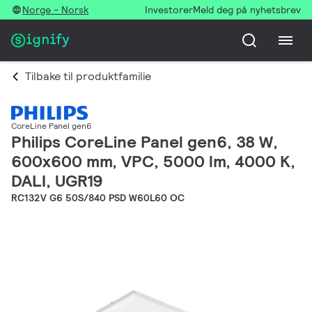
Norge - Norsk
Investorer
Meld deg på nyhetsbrev
Tilbake til produktfamilie
CoreLine Panel gen6
Philips CoreLine Panel gen6, 38 W,
600x600 mm, VPC, 5000 lm, 4000 K,
DALI, UGR19
RC132V G6 50S/840 PSD W60L60 OC