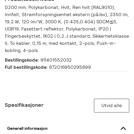
D200 mm, Polykarbonat, Hvit, Ren hvit (RAL9010),
Innfelt, Strømforsyningsenhet ekstern (på/av), 2350 lm,
19.2 W, 120 lm/W, 3000 K, (0.435,0.404) SDCM≦5,
UGR19, Fasettert reflektor, Polykarbonat, IP20 |
Fingerbeskyttet, IK02 | 0,2 J standard, Sikkerhetsklasse
II, To kabler, 0,15 m, med kontakt, 2-pols, Push-in-
kobling, 4-pols
Bestillingskode:
911401552032
Full bestillingskode:
872016950295699
Spesifikasjoner
Utvid alle
Generell informasjon