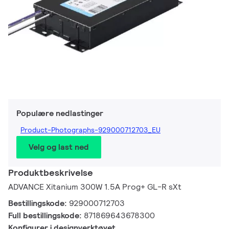
Populære nedlastinger
Product-Photographs-929000712703_EU
Velg og last ned
Produktbeskrivelse
ADVANCE Xitanium 300W 1.5A Prog+ GL-R sXt
Bestillingskode:
929000712703
Full bestillingskode:
871869643678300
Konfigurer i designverktøyet