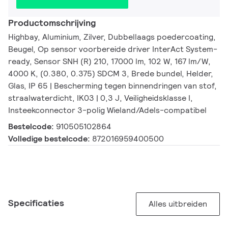
Productomschrijving
Highbay, Aluminium, Zilver, Dubbellaags poedercoating,
Beugel, Op sensor voorbereide driver InterAct System-
ready, Sensor SNH (R) 210, 17000 lm, 102 W, 167 lm/W,
4000 K, (0.380, 0.375) SDCM 3, Brede bundel, Helder,
Glas, IP 65 | Bescherming tegen binnendringen van stof,
straalwaterdicht, IK03 | 0,3 J, Veiligheidsklasse I,
Insteekconnector 3-polig Wieland/Adels-compatibel
Bestelcode:
910505102864
Volledige bestelcode:
872016959400500
Specificaties
Alles uitbreiden