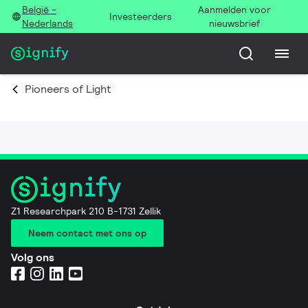
België -
Aanmelden voor
Investeerders
Nederlands
nieuwsbrief
Pioneers of Light
Z1 Researchpark 210 B-1731 Zellik
Neem contact met ons op
Volg ons