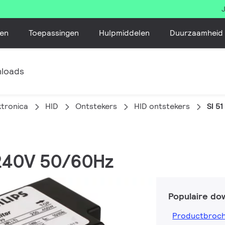
en
Toepassingen
Hulpmiddelen
Duurzaamheid
loads
ktronica
HID
Ontstekers
HID ontstekers
SI 5
-240V 50/60Hz
Populaire do
Productbroc