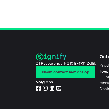
Ont
Z1 Researchpark 210 B-1731 Zellik
Prod
Toep
Neem contact met ons op
Hulp
Volg ons
Merk
Deal