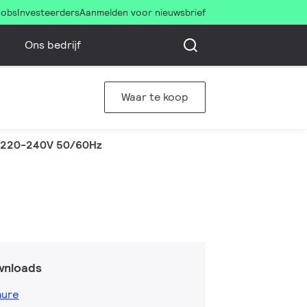
Jobs
Investeerders
Aanmelden voor nieuwsbrief
Ons bedrijf
Waar te koop
1 220-240V 50/60Hz
wnloads
hure