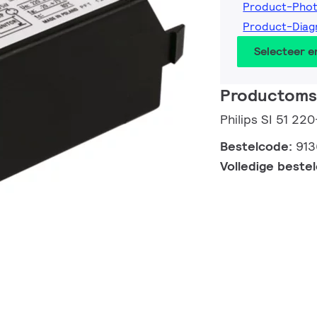
Product-Pho
Product-Dia
Selecteer 
Productomsc
Philips SI 51 2
Bestelcode:
913
Volledige beste