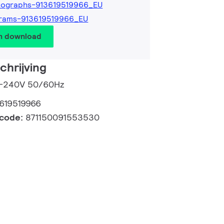
tographs-913619519966_EU
grams-913619519966_EU
en download
hrijving
20-240V 50/60Hz
619519966
lcode:
871150091553530