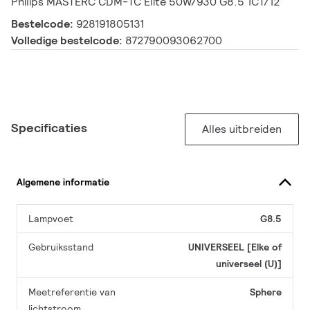
Philips MASTERC CDM-TC Elite 50W/930 G8.5 1CT/12
Bestelcode:
928191805131
Volledige bestelcode:
872790093062700
Specificaties
Alles uitbreiden
Algemene informatie
Lampvoet
G8.5
Gebruiksstand
UNIVERSEEL [Elke of
universeel (U)]
Meetreferentie van
Sphere
lichtstroom