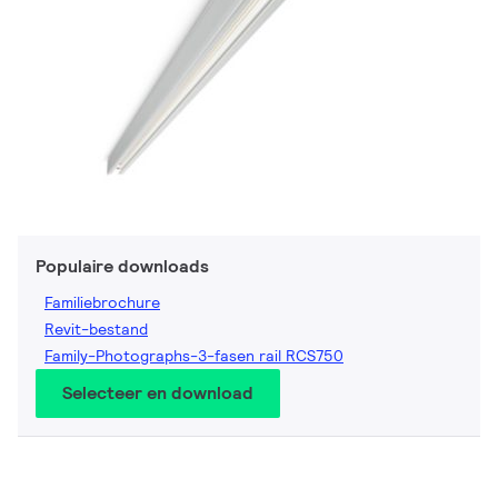
Populaire downloads
Familiebrochure
Revit-bestand
Family-Photographs-3-fasen rail RCS750
Selecteer en download