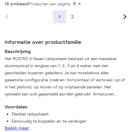
8
16 artikelen
Producten per pagina
2
1
Informatie over productfamilie
Beschrijving
Het RCS750 3-fasen railsysteem bestaat uit een massieve
aluminiumrail in lengtes van 1, 2, 3 en 4 meter met vier
gescheiden koperen geleiders. Je kan moeiteloos elke
gewenste configuratie creëren: horizontaal of verticaal, op of
in het plafond, op muren of op vrijstaande panelen. Het
systeem kan ook gependeld worden gebruikt. Armaturen
hebben een eigen voeding en kunnen apart worden in- en
Voordelen
uitgeschakeld. Armaturen kunnen eenvoudig verplaatst worden
Flexibel railsysteem
als je verlichting of presentatie wilt wijzigen. Op deze manier
Eenvoudig te koppelen en te verlengen
kan je een multifunctioneel railsysteem creëren voor
Bekijk meer
accentverlichting en voor hangend reclame- of