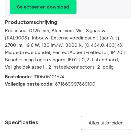
Selecteer en download
Productomschrijving
Recessed, D125 mm, Aluminium, Wit, Signaalwit
(RAL9003), Inbouw, Externe voedingsunit (aan/uit),
2700 lm, 19.6 W, 136 lm/W, 3000 K, (0.434,0.403)<3,
Middelbrede bundel, PerfectAccent-reflector, IP 20 |
Bescherming tegen vingers, IK02 | 0,2 J standaard,
Veiligheidsklasse II, 2 insteekconnectors, 2-polig
Bestelcode:
910505101574
Volledige bestelcode:
871869997889100
Specificaties
Alles uitbreiden