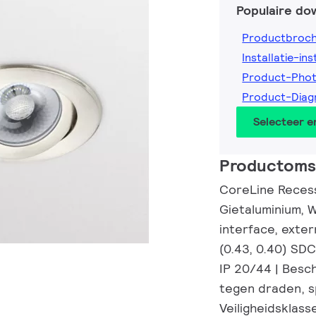
Populaire do
Productbroc
Installatie-ins
Product-Phot
Product-Diag
Selecteer 
Productomsc
CoreLine Recess
Gietaluminium, 
interface, exter
(0.43, 0.40) SD
IP 20/44 | Besc
tegen draden, sp
Veiligheidsklass