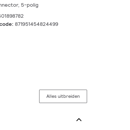
nnector, 5-polig
401898782
lcode:
871951454824499
Alles uitbreiden