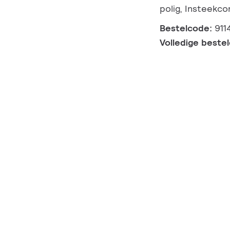
polig, Insteekco
Bestelcode:
911
Volledige beste