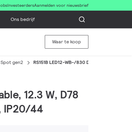
Jobs
Investeerders
Aanmelden voor nieuwsbrief
Ons bedrijf
Waar te koop
 Spot gen2
RS151B LED12-WB-/830 D78 PSD PI10 WH
ble, 12.3 W, D78
, IP20/44