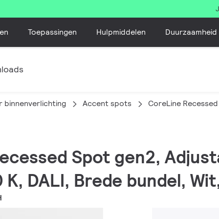
en
Toepassingen
Hulpmiddelen
Duurzaamheid
loads
 binnenverlichting
Accent spots
CoreLine Recessed
Recessed Spot gen2, Adjusta
 K, DALI, Brede bundel, Wit
H