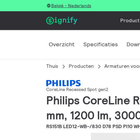
België - Nederlands
Product
Overzicht
Specificaties
Down
Thuis
Producten
Armaturen voor
CoreLine Recessed Spot gen2
Philips CoreLine 
mm, 1200 lm, 3000
RS151B LED12-WB-/830 D78 PSD PI10 W