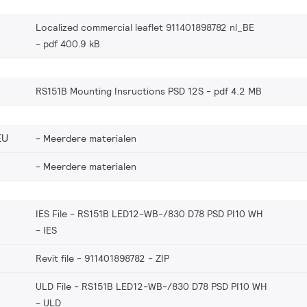
Localized commercial leaflet 911401898782 nl_BE
pdf 400.9 kB
RS151B Mounting Insructions PSD 12S
pdf 4.2 MB
EU
Meerdere materialen
Meerdere materialen
IES File - RS151B LED12-WB-/830 D78 PSD PI10 WH
IES
Revit file - 911401898782
ZIP
ULD File - RS151B LED12-WB-/830 D78 PSD PI10 WH
ULD