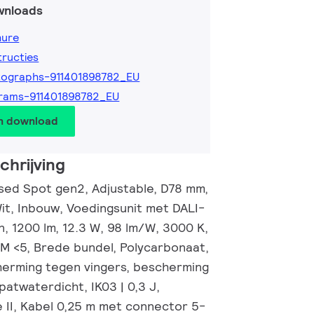
wnloads
hure
tructies
ographs-911401898782_EU
rams-911401898782_EU
en download
hrijving
ed Spot gen2, Adjustable, D78 mm,
Wit, Inbouw, Voedingsunit met DALI-
n, 1200 lm, 12.3 W, 98 lm/W, 3000 K,
CM <5, Brede bundel, Polycarbonaat,
herming tegen vingers, bescherming
atwaterdicht, IK03 | 0,3 J,
e II, Kabel 0,25 m met connector 5-