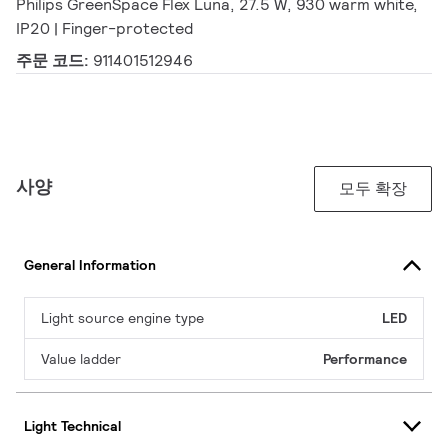
Philips GreenSpace Flex Luna, 27.5 W, 930 warm white,
IP20 | Finger-protected
주문 코드:
911401512946
사양
모두 확장
General Information
Light source engine type
LED
Value ladder
Performance
Light Technical