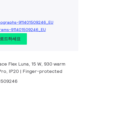
tographs-911401509246_EU
grams-911401509246_EU
운로드하세요
ace Flex Luna, 15 W, 930 warm
 Pro, IP20 | Finger-protected
1509246