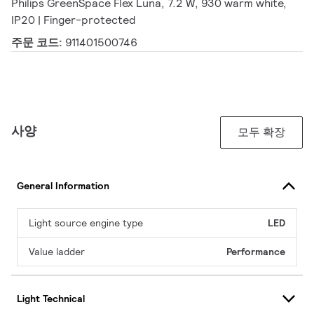
Philips GreenSpace Flex Luna, 7.2 W, 930 warm white,
IP20 | Finger-protected
주문 코드:
911401500746
사양
모두 확장
General Information
Light source engine type
LED
Value ladder
Performance
Light Technical