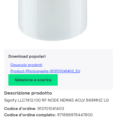
Download popolari
Opuscolo prodotti
Product-Photographs-913701041403_EU
Seleziona e scarica
Descrizione prodotto
Signify LLC7412/00 RF NODE NEMA5 ACLV 868MHZ LG
Codice d'ordine:
913701041403
Codice d'ordine completo:
871869978447800