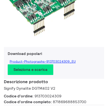
Download popolari
Product-Photographs-913703024309_EU
Seleziona e scarica
Descrizione prodotto
Signify Dynalite DGTM402 V2
Codice d'ordine:
913703024309
Codice d'ordine completo:
871869688853700