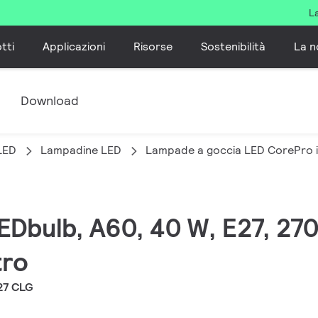
L
tti
Applicazioni
Risorse
Sostenibilità
La n
e
Download
LED
Lampadine LED
Lampade a goccia LED CorePro i
EDbulb, A60, 40 W, E27, 270
tro
27 CLG