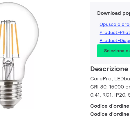
Download pop
Opuscolo pro
Product-Pho
Product-Dia
Seleziona e
Descrizione
CorePro, LEDbul
CRI 80, 15000 or
0.41, RG1, IP20,
Codice d'ordine
Codice d'ordin