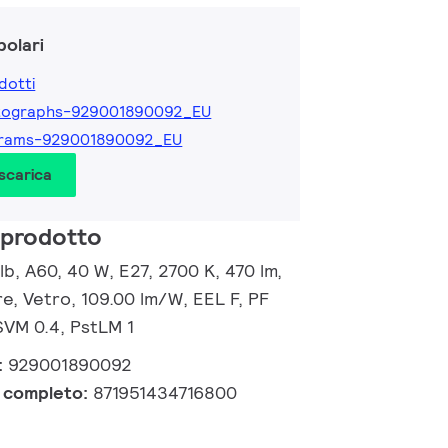
olari
dotti
tographs-929001890092_EU
grams-929001890092_EU
 scarica
 prodotto
b, A60, 40 W, E27, 2700 K, 470 lm,
e, Vetro, 109.00 lm/W, EEL F, PF
 SVM 0.4, PstLM 1
:
929001890092
e completo:
871951434716800