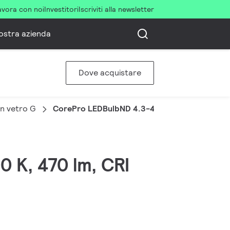
avora con noi
Investitori
Iscriviti alla newsletter
ostra azienda
Dove acquistare
n vetro G
CorePro LEDBulbND 4.3-40W E27 A60827 CL
0 K, 470 lm, CRI