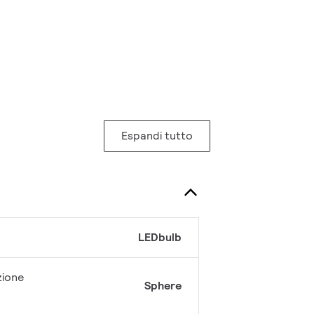
Espandi tutto
LEDbulb
zione
Sphere