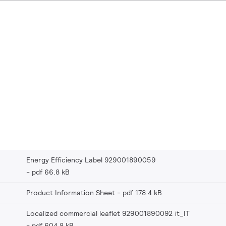
Energy Efficiency Label 929001890059
pdf 66.8 kB
Product Information Sheet
pdf 178.4 kB
Localized commercial leaflet 929001890092 it_IT
pdf 604.8 kB