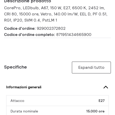
Descrizione prodotto
CorePro, LEDbulb, A67, 150 W, E27, 6500 K, 2452 lm,
CRI 80, 15000 ore, Vetro, 140.00 lm/W, EEL D, PF 0.51,
RG1, IP20, SVM 0.4, PstLM 1
Codice d'ordine:
929002372802
Codice d'ordine completo:
871951434665900
Specifiche
Espandi tutto
Informazioni generali
Attacco
E27
Durata nominale
15.000 ore