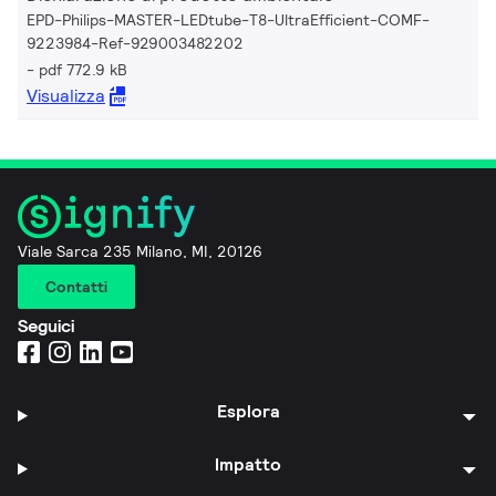
EPD-Philips-MASTER-LEDtube-T8-UltraEfficient-COMF-
9223984-Ref-929003482202
pdf 772.9 kB
Visualizza
Viale Sarca 235 Milano, MI, 20126
Contatti
Seguici
Esplora
Impatto