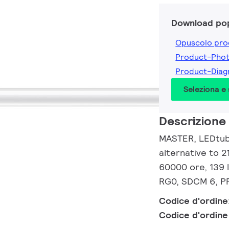
Download pop
Opuscolo pro
Product-Pho
Product-Dia
Seleziona e
Descrizione
MASTER, LEDtube
alternative to 2
60000 ore, 139 
RG0, SDCM 6, PF
Codice d'ordine
Codice d'ordin