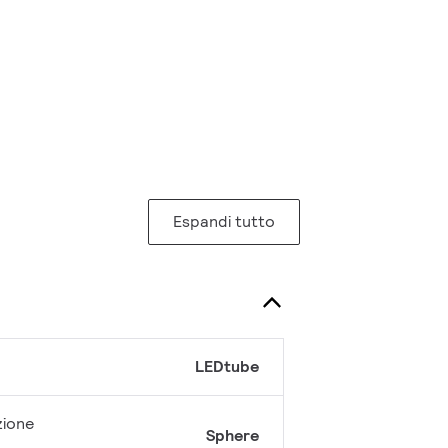
Espandi tutto
LEDtube
zione
Sphere