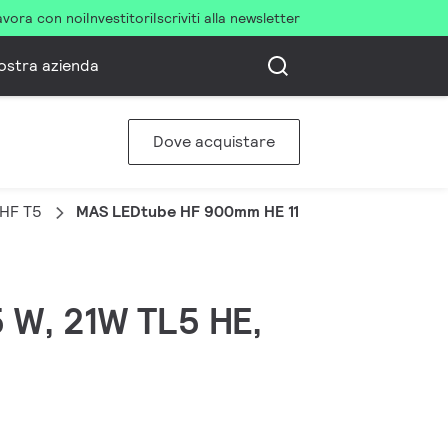
avora con noi
Investitori
Iscriviti alla newsletter
ostra azienda
Dove acquistare
 HF T5
MAS LEDtube HF 900mm HE 11.5W 830 T5
5 W, 21W TL5 HE,