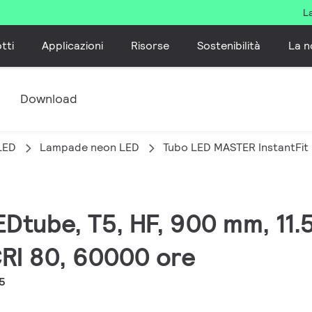
L
tti
Applicazioni
Risorse
Sostenibilità
La n
e
Download
LED
Lampade neon LED
Tubo LED MASTER InstantFit
EDtube, T5, HF, 900 mm, 11.
CRI 80, 60000 ore
5