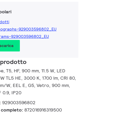
olari
dotti
tographs-929003596802_EU
grams-929003596802_EU
 scarica
 prodotto
, T5, HF, 900 mm, 11.5 W, LED
1W TL5 HE, 3000 K, 1700 lm, CRI 80,
lm/W, EEL E, G5, Vetro, 900 mm,
 0.9, IP20
:
929003596802
e completo:
872016916319500