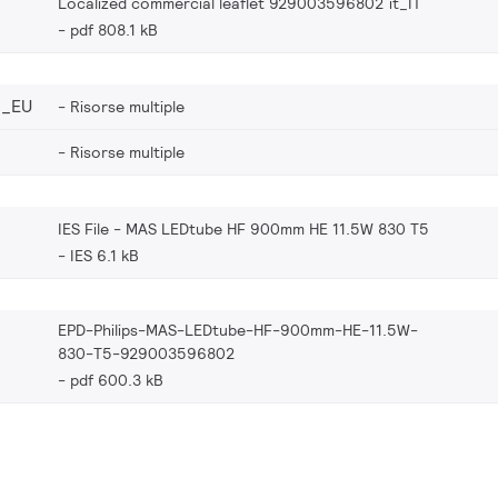
Localized commercial leaflet 929003596802 it_IT
pdf 808.1 kB
2_EU
Risorse multiple
Risorse multiple
IES File - MAS LEDtube HF 900mm HE 11.5W 830 T5
IES 6.1 kB
EPD-Philips-MAS-LEDtube-HF-900mm-HE-11.5W-
830-T5-929003596802
pdf 600.3 kB