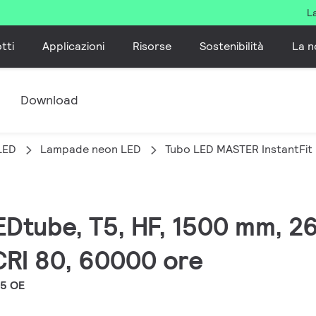
L
tti
Applicazioni
Risorse
Sostenibilità
La n
e
Download
LED
Lampade neon LED
Tubo LED MASTER InstantFit
EDtube, T5, HF, 1500 mm, 2
CRI 80, 60000 ore
5 OE