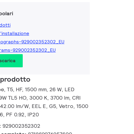
olari
dotti
l'installazione
tographs-929002352302_EU
grams-929002352302_EU
 scarica
 prodotto
, T5, HF, 1500 mm, 26 W, LED
49W TL5 HO, 3000 K, 3700 lm, CRI
142.00 lm/W, EEL E, G5, Vetro, 1500
, PF 0.92, IP20
:
929002352302