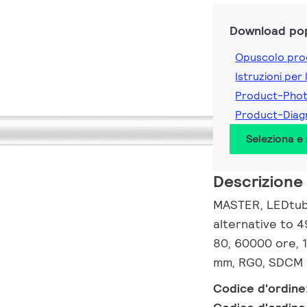
Download pop
Opuscolo pro
Istruzioni per 
Product-Pho
Product-Dia
Seleziona e
Descrizione
MASTER, LEDtube
alternative to 
80, 60000 ore, 
mm, RG0, SDCM 6
Codice d'ordine