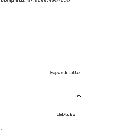
e completo:
871869974957600
Espandi tutto
LEDtube