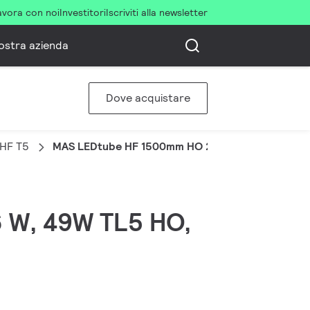
avora con noi
Investitori
Iscriviti alla newsletter
ostra azienda
Dove acquistare
 HF T5
MAS LEDtube HF 1500mm HO 26W 830 T5 OE
6 W, 49W TL5 HO,