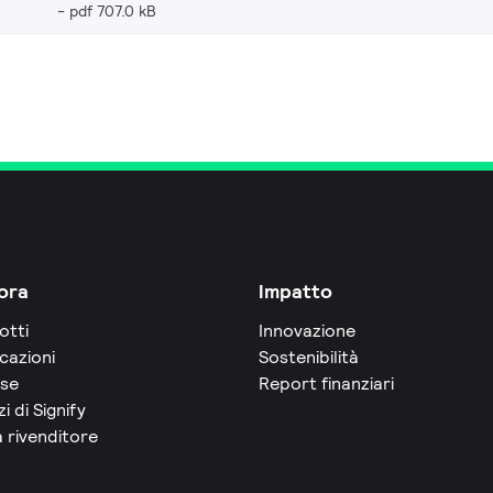
pdf 707.0 kB
ora
Impatto
otti
Innovazione
cazioni
Sostenibilità
rse
Report finanziari
zi di Signify
 rivenditore