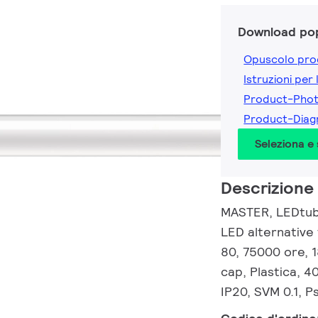
Download pop
Opuscolo pro
Istruzioni per 
Product-Pho
Product-Dia
Seleziona e
Descrizione
MASTER, LEDtube
LED alternative
80, 75000 ore, 
cap, Plastica, 
IP20, SVM 0.1, P