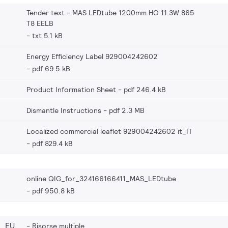
Tender text - MAS LEDtube 1200mm HO 11.3W 865
T8 EELB
txt 5.1 kB
Energy Efficiency Label 929004242602
pdf 69.5 kB
Product Information Sheet
pdf 246.4 kB
Dismantle Instructions
pdf 2.3 MB
Localized commercial leaflet 929004242602 it_IT
pdf 829.4 kB
online QIG_for_324166166411_MAS_LEDtube
pdf 950.8 kB
2_EU
Risorse multiple