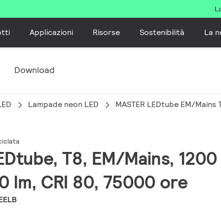
L
tti
Applicazioni
Risorse
Sostenibilità
La n
e
Download
LED
Lampade neon LED
MASTER LEDtube EM/Mains T8 
iclata
EDtube, T8, EM/Mains, 1200
0 lm, CRI 80, 75000 ore
EELB