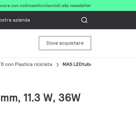
avora con noi
Investitori
Iscriviti alla newsletter
ostra azienda
Dove acquistare
con Plastica riciclata
MAS LEDtube 1200mm HO 11.3W 
 mm, 11.3 W, 36W