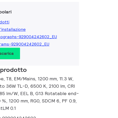
olari
dotti
l'installazione
tographs-929004242602_EU
grams-929004242602_EU
 scarica
 prodotto
, T8, EM/Mains, 1200 mm, 11.3 W,
 to 36W TL-D, 6500 K, 2100 lm, CRI
185 lm/W, EEL B, G13 Rotatable end-
40 %, 1200 mm, RG0, SDCM 6, PF 0.9,
stLM 0.1