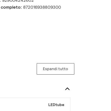
:
929004242602
e completo:
872016938809300
Espandi tutto
LEDtube