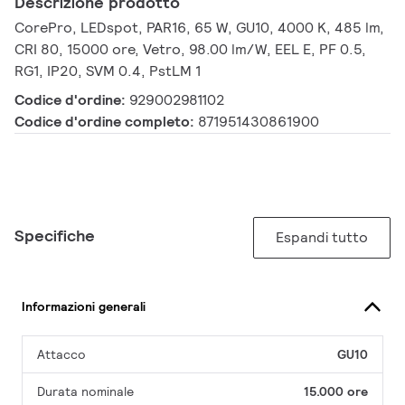
Descrizione prodotto
CorePro, LEDspot, PAR16, 65 W, GU10, 4000 K, 485 lm,
CRI 80, 15000 ore, Vetro, 98.00 lm/W, EEL E, PF 0.5,
RG1, IP20, SVM 0.4, PstLM 1
Codice d'ordine:
929002981102
Codice d'ordine completo:
871951430861900
Specifiche
Espandi tutto
Informazioni generali
Attacco
GU10
Durata nominale
15.000 ore