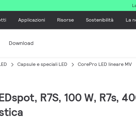
L
tti
Applicazioni
Risorse
Sostenibilità
La n
e
Download
LED
Capsule e speciali LED
CorePro LED lineare MV
EDspot, R7S, 100 W, R7s, 40
stica