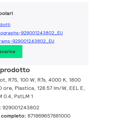
olari
dotti
tographs-929001243802_EU
grams-929001243802_EU
 scarica
 prodotto
t, R7S, 100 W, R7s, 4000 K, 1800
0 ore, Plastica, 128.57 lm/W, EEL E,
M 0.4, PstLM 1
:
929001243802
e completo:
871869657881000