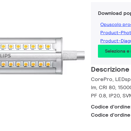
Download pop
Opuscolo pro
Product-Pho
Product-Dia
Seleziona e
Descrizione
CorePro, LEDspo
lm, CRI 80, 1500
PF 0.8, IP20, SV
Codice d'ordine
Codice d'ordin