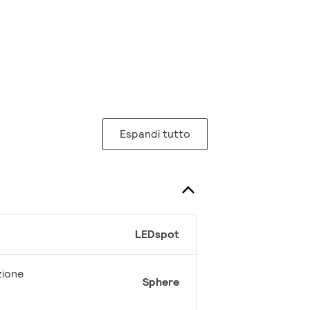
Espandi tutto
LEDspot
zione
Sphere