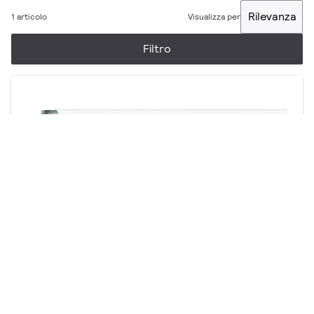
Rilevanza
1 articolo
Visualizza per
Filtro
Attiniche UVA/10
4 prodotti