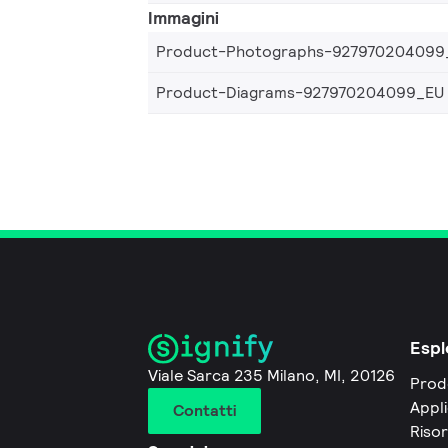
Immagini
Product-Photographs-927970204099
Product-Diagrams-927970204099_EU
Espl
Viale Sarca 235 Milano, MI, 20126
Prod
Appli
Contatti
Riso