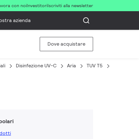
avora con noi
Investitori
Iscriviti alla newsletter
ostra azienda
Dove acquistare
ali
Disinfezione UV-C
Aria
TUV T5
TUV 36T5 
olari
dotti