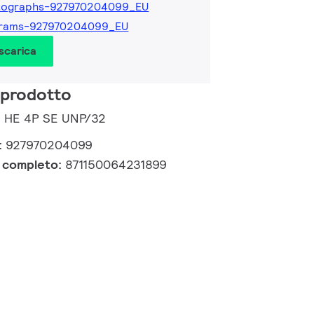
tographs-927970204099_EU
grams-927970204099_EU
 scarica
 prodotto
5 HE 4P SE UNP/32
:
927970204099
e completo:
871150064231899