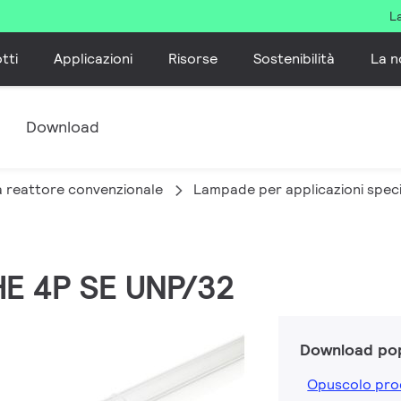
L
tti
Applicazioni
Risorse
Sostenibilità
La n
e
Download
a reattore convenzionale
Lampade per applicazioni speci
HE 4P SE UNP/32
Download pop
Opuscolo pro