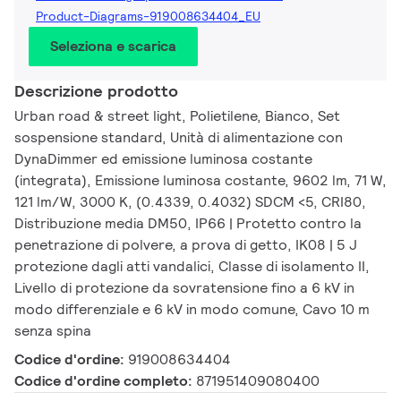
Product-Diagrams-919008634404_EU
Seleziona e scarica
Descrizione prodotto
Urban road & street light, Polietilene, Bianco, Set
sospensione standard, Unità di alimentazione con
DynaDimmer ed emissione luminosa costante
(integrata), Emissione luminosa costante, 9602 lm, 71 W,
121 lm/W, 3000 K, (0.4339, 0.4032) SDCM <5, CRI80,
Distribuzione media DM50, IP66 | Protetto contro la
penetrazione di polvere, a prova di getto, IK08 | 5 J
protezione dagli atti vandalici, Classe di isolamento II,
Livello di protezione da sovratensione fino a 6 kV in
modo differenziale e 6 kV in modo comune, Cavo 10 m
senza spina
Codice d'ordine:
919008634404
Codice d'ordine completo:
871951409080400