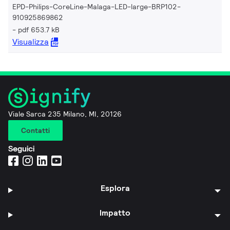
EPD-Philips-CoreLine-Malaga-LED-large-BRP102-
910925869862
pdf 653.7 kB
Visualizza
Viale Sarca 235 Milano, MI, 20126
Contatti
Seguici
Esplora
Impatto