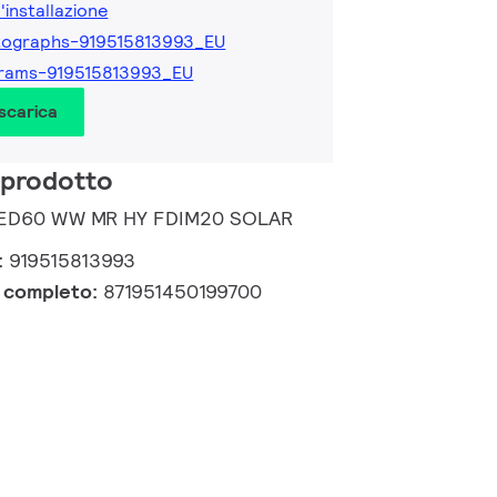
l'installazione
tographs-919515813993_EU
rams-919515813993_EU
 scarica
 prodotto
 LED60 WW MR HY FDIM20 SOLAR
:
919515813993
e completo:
871951450199700