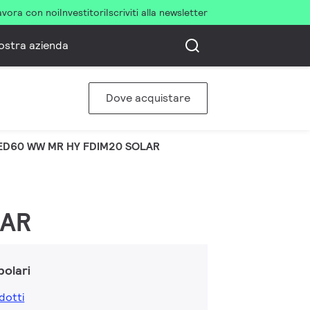
avora con noi
Investitori
Iscriviti alla newsletter
ostra azienda
Dove acquistare
ED60 WW MR HY FDIM20 SOLAR
LAR
olari
dotti