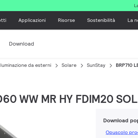
L
tti
Applicazioni
Risorse
Sostenibilità
La n
e
Download
lluminazione da esterni
Solare
SunStay
BRP710 L
LED60 WW MR HY FDIM20 SO
Download pop
Opuscolo pro