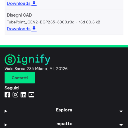
Downloads
Disegni CAD
TubePoint_GEN2-BGP235-3D09.r3d
r3d 60.3 kB
Downloads
Viale Sarca 235 Milano, MI, 20126
Contatti
Seguici
Esplora
Impatto